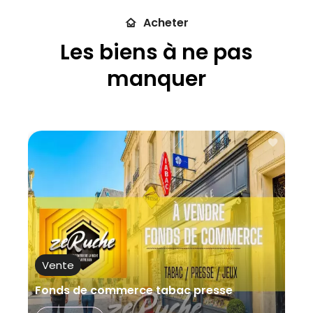
Vente
Acheter
Types
Les biens à ne pas
Ville
manquer
Plus de
critères
Vente
Fonds de commerce tabac presse