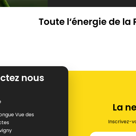
Toute l‘énergie de la
ctez nous
e
La n
ongue Vue des
Inscrivez-v
ctes
uvigny