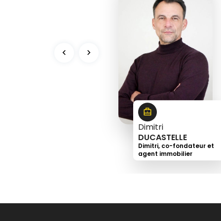
3
9
5
9
0
Dimitri
DUCASTELLE
Dimitri, co-fondateur et
agent immobilier
+33
6
73