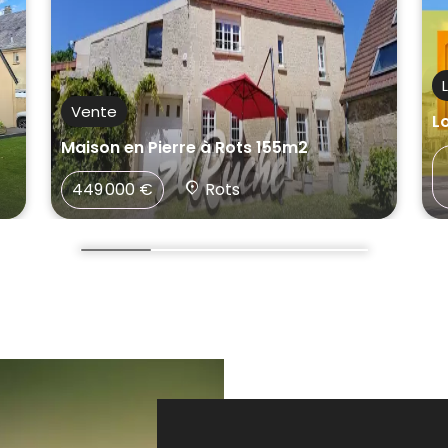
Vente
L
Maison en Pierre à Rots 155m2
449 000 €
Rots