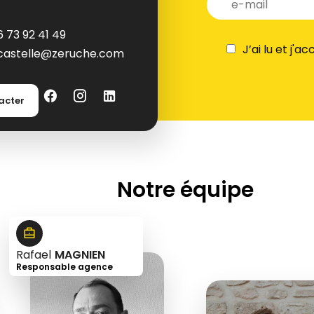
6 73 92 41 49
J’ai lu et j'a
castelle@zeruche.com
acter
Notre équipe
Rafael
MAGNIEN
Responsable agence
+33