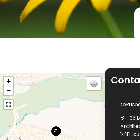
Conta
+
−
zeRuch
35 L
Archite
14111 Lo