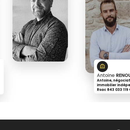
6
18
43
66
91
Antoine
RENO
Antoine, négocia
immobilier indép
Rsac 843 033 119
+33
6
32