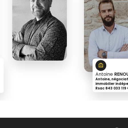
6
18
43
66
91
Antoine
RENO
Antoine, négocia
immobilier indép
Rsac 843 033 119
+33
6
32