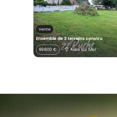
Vente
es – G
Ensemble de 3 terrains constru
enry
99 800 €
Aure sur Mer