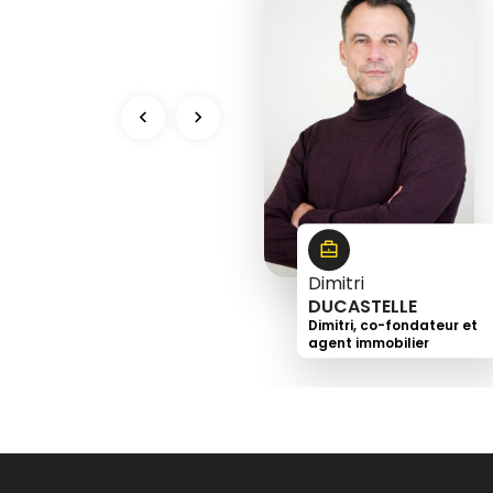
3
9
5
9
0
Dimitri
DUCASTELLE
Dimitri, co-fondateur et
agent immobilier
+33
6
73