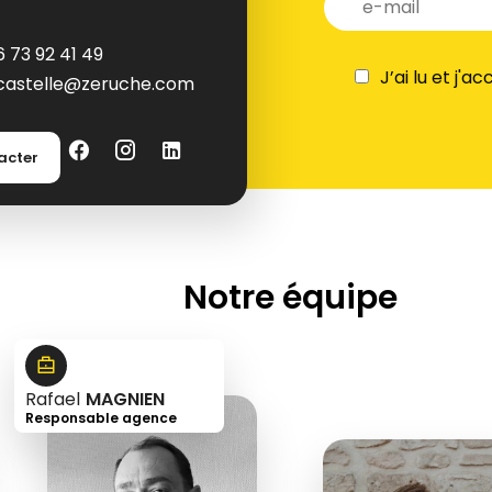
6 73 92 41 49
J’ai lu et j'a
castelle@zeruche.com
acter
Notre équipe
Rafael
MAGNIEN
Responsable agence
+33