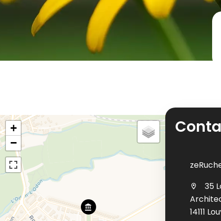
Conta
+
−
zeRuch
35 L
Archite
14111 Lo