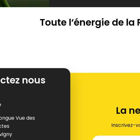
Toute l‘énergie de la
ctez nous
e
La n
ongue Vue des
Inscrivez-v
ctes
uvigny