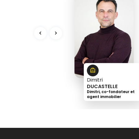
3
9
5
9
0
Dimitri
DUCASTELLE
Dimitri, co-fondateur et
agent immobilier
+33
6
73