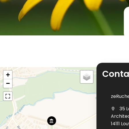
Conta
+
−
zeRuch
35 L
Archite
14111 Lo