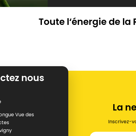
Toute l‘énergie de la
ctez nous
e
La n
ongue Vue des
Inscrivez-v
ctes
uvigny