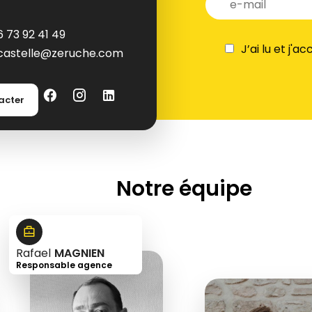
6 73 92 41 49
J’ai lu et j'a
castelle@zeruche.com
acter
Notre équipe
Rafael
MAGNIEN
Responsable agence
+33