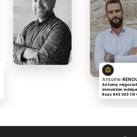
6
18
43
66
91
Antoine
RENO
Antoine, négocia
immobilier indép
Rsac 843 033 119
+33
6
32