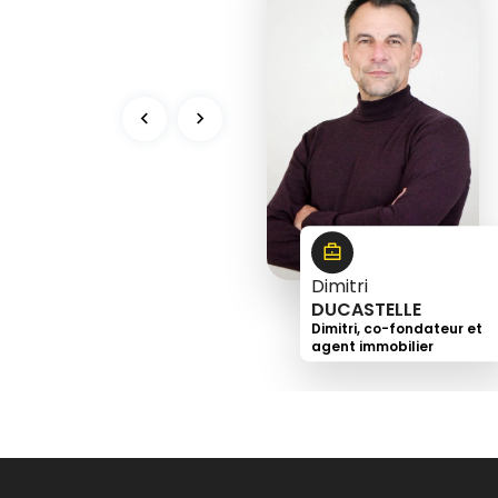
3
9
5
9
0
Dimitri
DUCASTELLE
Dimitri, co-fondateur et
agent immobilier
+33
6
73