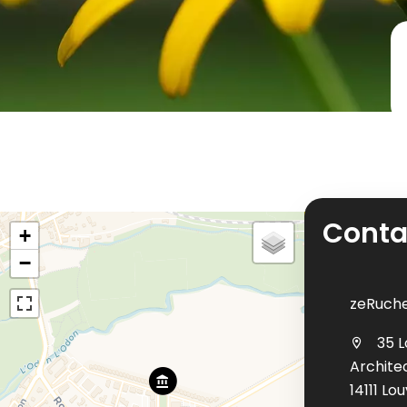
Conta
+
−
zeRuch
35 L
Archite
14111 Lo