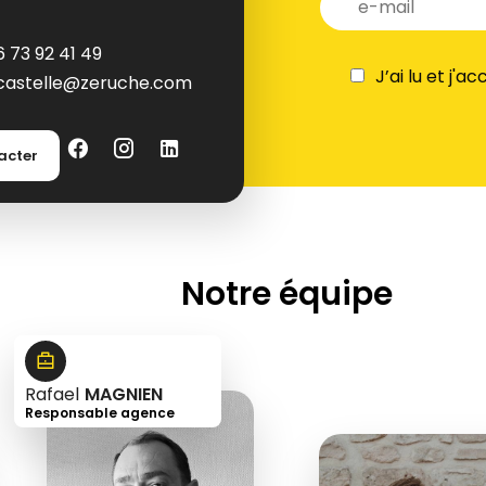
6 73 92 41 49
J’ai lu et j'a
castelle@zeruche.com
acter
Notre équipe
Rafael
MAGNIEN
Responsable agence
+33