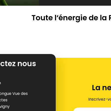
Toute l‘énergie de la
ctez nous
e
La n
ongue Vue des
Inscrivez-v
ctes
uvigny