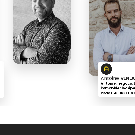
6
18
43
66
91
Antoine
RENO
Antoine, négocia
immobilier indép
Rsac 843 033 119
+33
6
32