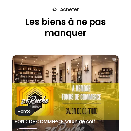
Vente
Acheter
Types
Les biens à ne pas
Ville
manquer
Plus de
critères
Vente
FOND DE COMMERCE salon de coif